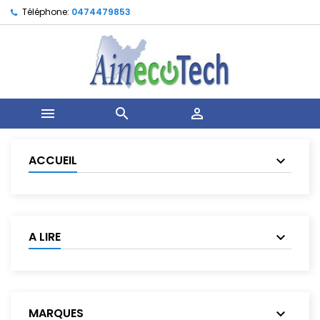
Téléphone:
0474479853



ACCUEIL
A LIRE
MARQUES