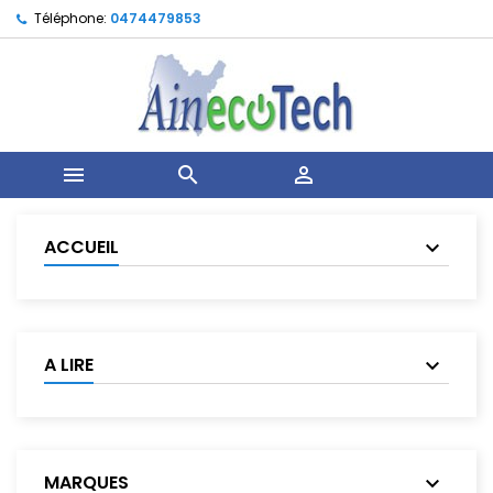
Téléphone:
0474479853



ACCUEIL
A LIRE
MARQUES