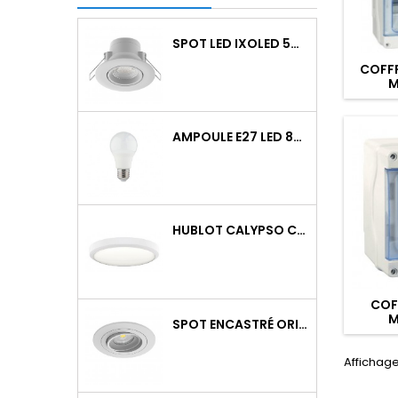
SPOT LED IXOLED 5W ORIENTABLE CCT DIMMABLE 600LM IP65 BLANC BBC
COFFR
M
AMPOULE E27 LED 8W RAPID PRO V2 4000K 810LM
HUBLOT CALYPSO CCT 9-18W 2000LM ON/OFF IK10 BLANC
COF
M
SPOT ENCASTRÉ ORIENTABLE WATTO GU10 AUTO BLANC
Affichage