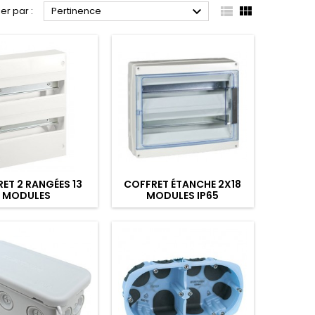



ier par :
Pertinence
ET 2 RANGÉES 13
COFFRET ÉTANCHE 2X18
MODULES
MODULES IP65