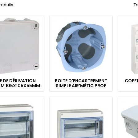
produits.
Tr
E DE DÉRIVATION
BOITE D'ENCASTREMENT
COFFR
UM 105X105X55MM
SIMPLE AIR'MÉTIC PROF
1/4T IP55
40