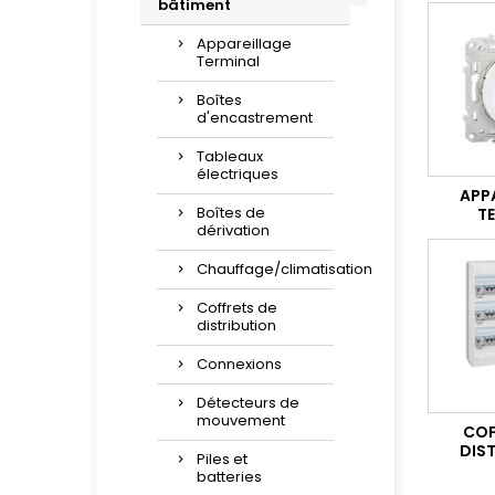
bâtiment
Appareillage
Terminal
Boîtes
d'encastrement
Tableaux
électriques
APP
Boîtes de
T
dérivation
Chauffage/climatisation
Coffrets de
distribution
Connexions
Détecteurs de
mouvement
COF
DIS
Piles et
batteries