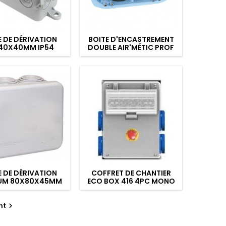
E DE DÉRIVATION
BOITE D'ENCASTREMENT
40X40MM IP54
DOUBLE AIR'MÉTIC PROF
40
E DE DÉRIVATION
COFFRET DE CHANTIER
UM 80X80X45MM
ECO BOX 416 4PC MONO
IP55
2DISJ.
nt
