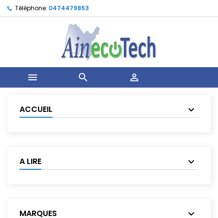
Téléphone:
0474479853



ACCUEIL
A LIRE
MARQUES