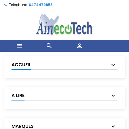
Téléphone:
0474479853



ACCUEIL
A LIRE
MARQUES