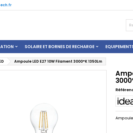
ech.fr
CATION
SOLAIRE ET BORNES DE RECHARGE
EQUIPEMENT
ED
Ampoule LED E27 10W Filament 3000°K 1350Lm
Ampo
3000
Référen
Ampoule 