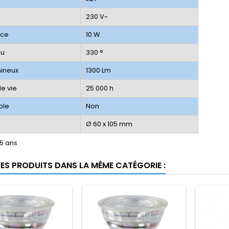
n
230 V~
nce
10 W
au
330 °
mineux
1300 Lm
e vie
25 000 h
ble
Non
Ø 60 x 105 mm
 5 ans
RES PRODUITS DANS LA MÊME CATÉGORIE :