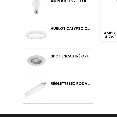
AMPOULE E27 LED 8W RAPID PRO V2 4000K 810LM
HUBLOT CALYPSO CCT 9-18W 2000LM ON/OFF IK10 BLANC
AMPOUL
4.7W 
SPOT ENCASTRÉ ORIENTABLE WATTO GU10 AUTO BLANC
RÉGLETTE LED RODA BASIC 1266MM 36W 4300LM 4000K IP65 TRAV.