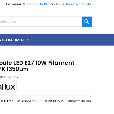
Bienvenue,
Mon compte Pro
ou
Ouverture de compte

S DU BÂTIMENT
ule LED E27 10W Filament
°K 1350Lm
ce
IDE256528
LED E27 10W Filament 3000°K 1350Lm Ø60x105mm IRC90