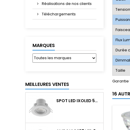
Réalisations de nos clients
Tensio
Téléchargements
Puissa
Faisce
Flux Lu
MARQUES
Durée d
Dimma
Taille
Garantie
MEILLEURES VENTES
16 AUT
SPOT LED IXOLED 5W ORIENTABLE CCT DIMMABLE 600LM IP65 BLANC BBC