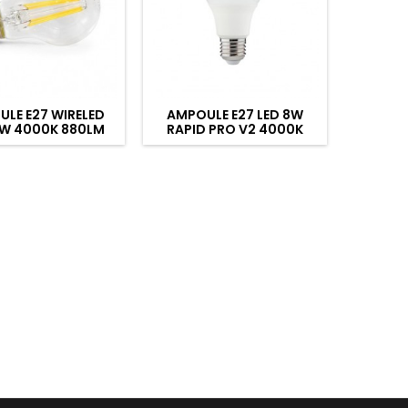
LE E27 WIRELED
AMPOULE E27 LED 8W
AMPOUL
6W 4000K 880LM
RAPID PRO V2 4000K
600LM
810LM