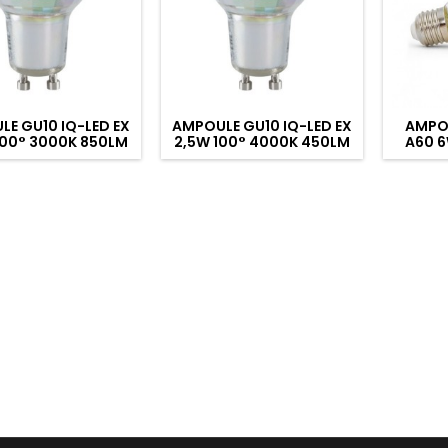
E GU10 IQ-LED EX
AMPOULE GU10 IQ-LED EX
AMPOU
100° 3000K 850LM
2,5W 100° 4000K 450LM
A60 