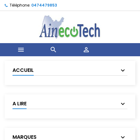
Téléphone:
0474479853



ACCUEIL
A LIRE
MARQUES