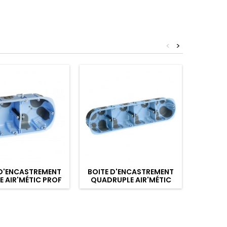
<
>
 D'ENCASTREMENT
BOITE D'ENCASTREMENT
BOITE 
 AIR'MÉTIC PROF
QUADRUPLE AIR'MÉTIC
MICRO
50
PROF 40