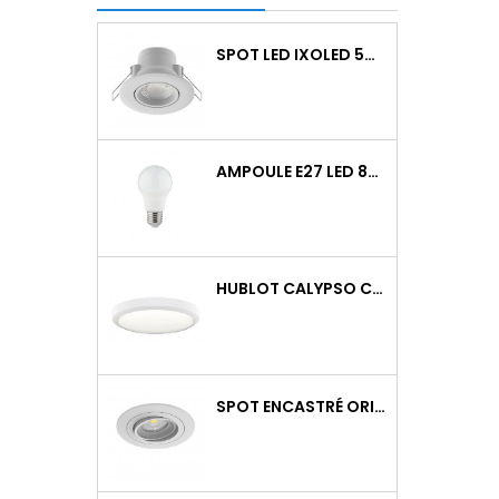
SPOT LED IXOLED 5W ORIENTABLE CCT DIMMABLE 600LM IP65 BLANC BBC
AMPOULE E27 LED 8W RAPID PRO V2 4000K 810LM
HUBLOT CALYPSO CCT 9-18W 2000LM ON/OFF IK10 BLANC
SPOT ENCASTRÉ ORIENTABLE WATTO GU10 AUTO BLANC