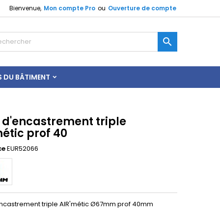
Bienvenue,
Mon compte Pro
ou
Ouverture de compte

S DU BÂTIMENT
 d'encastrement triple
étic prof 40
ce
EUR52066
encastrement triple AIR'métic Ø67mm prof 40mm