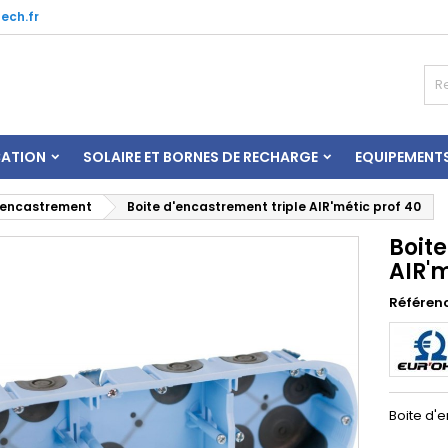
ech.fr
CATION
SOLAIRE ET BORNES DE RECHARGE
EQUIPEMENT
'encastrement
Boite d'encastrement triple AIR'métic prof 40
Boite
AIR'm
Référen
Boite d'