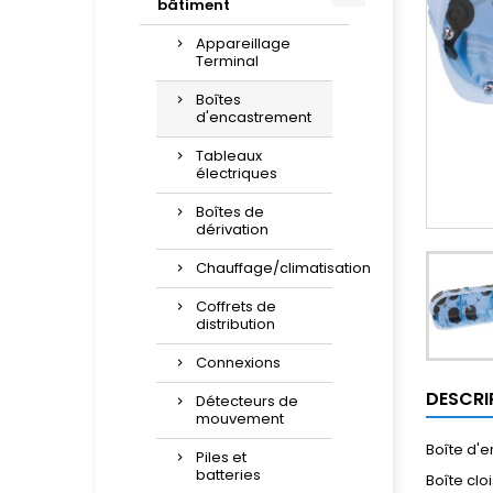
bâtiment
Appareillage
Terminal
Boîtes
d'encastrement
Tableaux
électriques
Boîtes de
dérivation
Chauffage/climatisation
Coffrets de
distribution
Connexions
DESCRI
Détecteurs de
mouvement
Boîte d'e
Piles et
batteries
Boîte cl