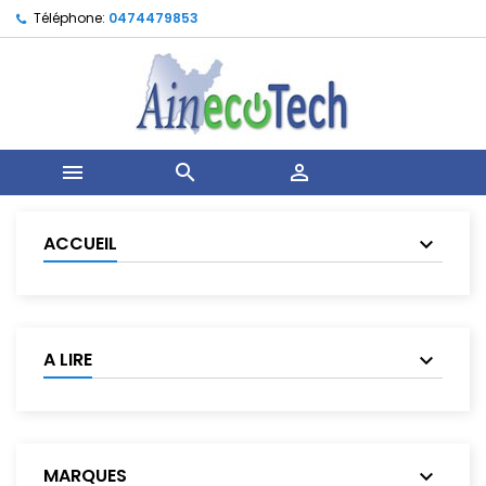
Téléphone:
0474479853



ACCUEIL
A LIRE
MARQUES