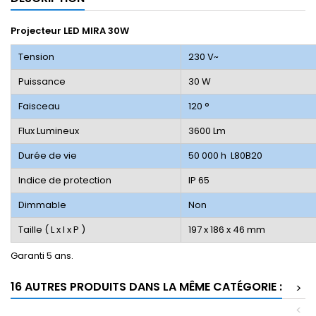
Projecteur LED MIRA 30W
Tension
230 V~
Puissance
30 W
Faisceau
120 °
Flux Lumineux
3600 Lm
Durée de vie
50 000 h L80B20
Indice de protection
IP 65
Dimmable
Non
Taille ( L x l x P )
197 x 186 x 46 mm
Garanti 5 ans.
16 AUTRES PRODUITS DANS LA MÊME CATÉGORIE :
>
<