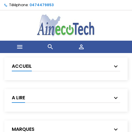
Téléphone:
0474479853



ACCUEIL
A LIRE
MARQUES