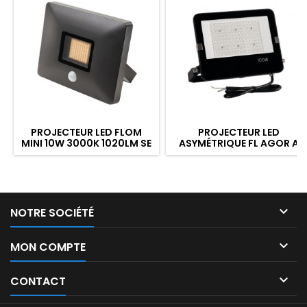
PROJECTEUR LED FLOM
PROJECTEUR LED
MINI 10W 3000K 1020LM SE
ASYMÉTRIQUE FL AGOR A
GRAPHITE
PRO 100W 4000K 13500LM
IP65 NOIR

NOTRE SOCIÉTÉ

MON COMPTE

CONTACT