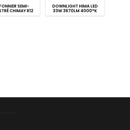
FONNIER SEMI-
DOWNLIGHT HIMA LED
SPOT O
TRÉ CHIMAY R12
33W 3670LM 4000°K
RO
2W CCT Ø180MM
BLANC