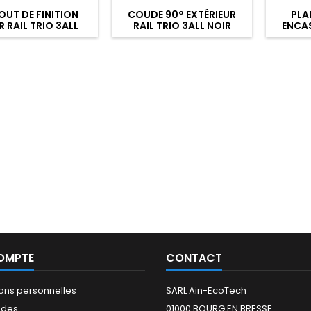
UT DE FINITION
COUDE 90° EXTÉRIEUR
PLA
 RAIL TRIO 3ALL
RAIL TRIO 3ALL NOIR
ENCAS
BLANC
8/1
OMPTE
CONTACT
ions personnelles
SARL Ain-EcoTech
des
01000 BOURG EN BRESSE