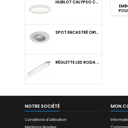
HUBLOT CALYPSO CCT 9-18W 2000LM ON/OFF IK10 BLANC
EMBO
POUR
SPOT ENCASTRÉ ORIENTABLE WATTO GU10 AUTO BLANC
RÉGLETTE LED RODA BASIC 1266MM 36W 4300LM 4000K IP65 TRAV.
NOTRE SOCIÉTÉ
MON C
Conditions d'utilisation
Informat
Mentions légales
Comman