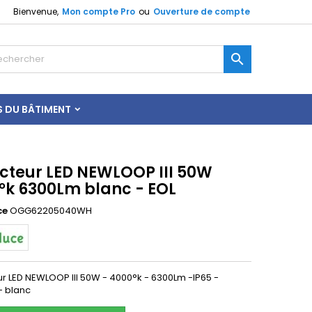
Bienvenue,
Mon compte Pro
ou
Ouverture de compte

S DU BÂTIMENT
ecteur LED NEWLOOP III 50W
°k 6300Lm blanc - EOL
ce
OGG62205040WH
ur LED NEWLOOP III 50W - 4000°k - 6300Lm -IP65 -
 blanc