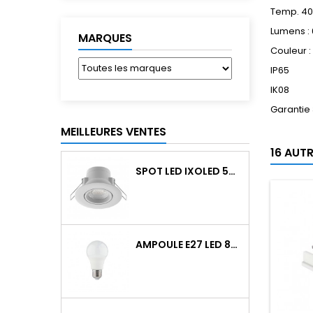
Temp. 4
Lumens :
MARQUES
Couleur :
IP65
IK08
Garantie
MEILLEURES VENTES
16 AUT
SPOT LED IXOLED 5W ORIENTABLE CCT DIMMABLE 600LM IP65 BLANC BBC
AMPOULE E27 LED 8W RAPID PRO V2 4000K 810LM