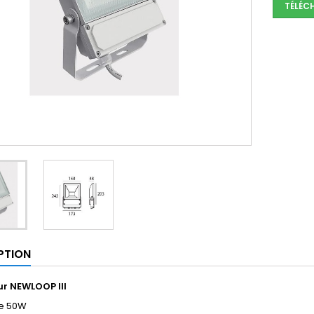
TÉLÉC
PTION
ur NEWLOOP III
e 50W