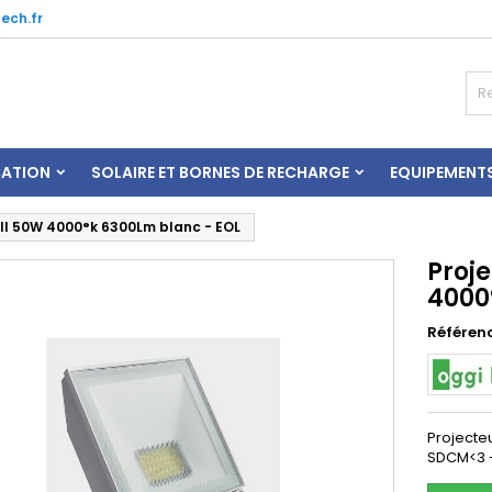
ech.fr
CATION
SOLAIRE ET BORNES DE RECHARGE
EQUIPEMENT
III 50W 4000°k 6300Lm blanc - EOL
Proj
4000
Référen
Projecte
SDCM<3 -