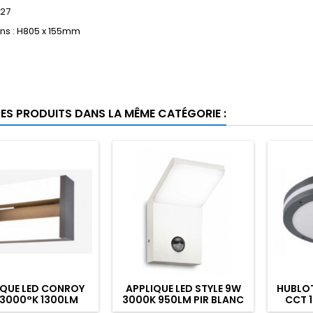
E27
ns : H805 x 155mm
RES PRODUITS DANS LA MÊME CATÉGORIE :
IQUE LED CONROY
APPLIQUE LED STYLE 9W
HUBLO
 3000°K 1300LM
3000K 950LM PIR BLANC
CCT 
ANTHRACITE
ANTHRA