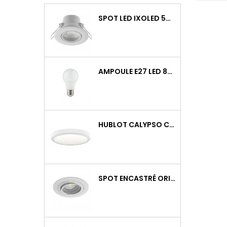
SPOT LED IXOLED 5W ORIENTABLE CCT DIMMABLE 600LM IP65 BLANC BBC
AMPOULE E27 LED 8W RAPID PRO V2 4000K 810LM
HUBLOT CALYPSO CCT 9-18W 2000LM ON/OFF IK10 BLANC
SPOT ENCASTRÉ ORIENTABLE WATTO GU10 AUTO BLANC