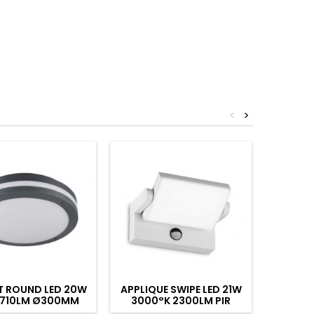
<
>
T ROUND LED 20W
APPLIQUE SWIPE LED 21W
APPL
1710LM Ø300MM
3000°K 2300LM PIR
20,5W
CITE FONTE D'ALU
BLANC