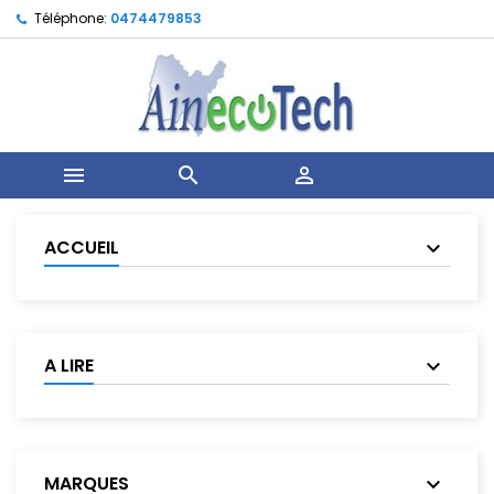
Téléphone:
0474479853



ACCUEIL
A LIRE
MARQUES