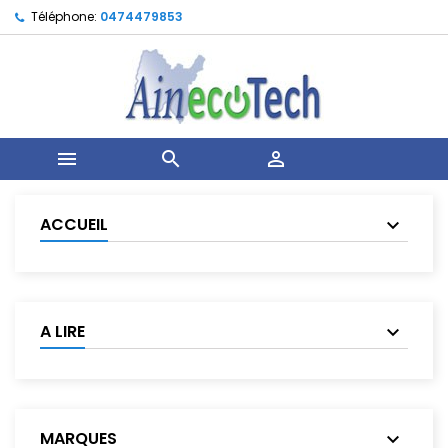
Téléphone:
0474479853



ACCUEIL
A LIRE
MARQUES