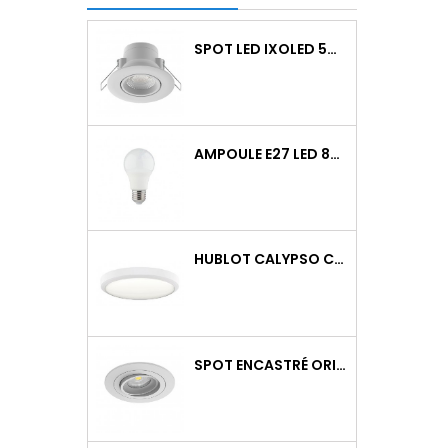
SPOT LED IXOLED 5W ORIENTABLE CCT DIMMABLE 600LM IP65 BLANC BBC
AMPOULE E27 LED 8W RAPID PRO V2 4000K 810LM
HUBLOT CALYPSO CCT 9-18W 2000LM ON/OFF IK10 BLANC
SPOT ENCASTRÉ ORIENTABLE WATTO GU10 AUTO BLANC