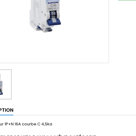
PTION
ur 1P+N 16A courbe C 4,5ka