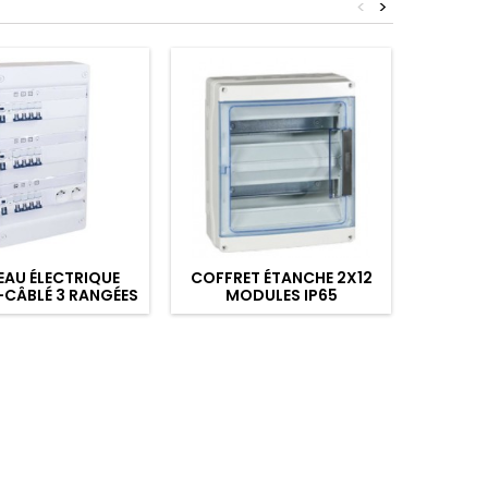
<
>
EAU ÉLECTRIQUE
COFFRET ÉTANCHE 2X12
COFFR
CÂBLÉ 3 RANGÉES
MODULES IP65
MONO 4 
3 MODULES POUR
1 DISJ
T3/T4