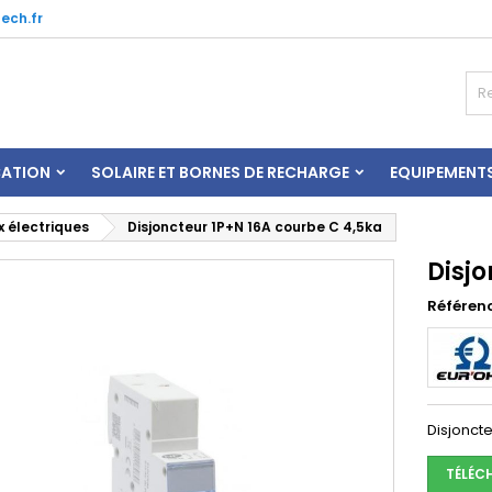
ech.fr
CATION
SOLAIRE ET BORNES DE RECHARGE
EQUIPEMENT
 électriques
Disjoncteur 1P+N 16A courbe C 4,5ka
Disjo
Référen
Disjonct
TÉLÉC