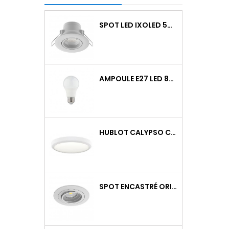
SPOT LED IXOLED 5W ORIENTABLE CCT DIMMABLE 600LM IP65 BLANC BBC
AMPOULE E27 LED 8W RAPID PRO V2 4000K 810LM
HUBLOT CALYPSO CCT 9-18W 2000LM ON/OFF IK10 BLANC
SPOT ENCASTRÉ ORIENTABLE WATTO GU10 AUTO BLANC