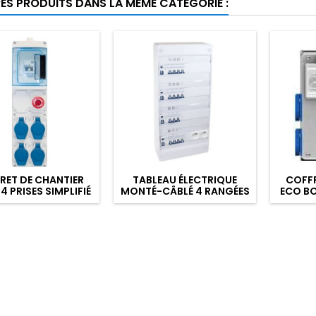
RES PRODUITS DANS LA MÊME CATÉGORIE :
RET DE CHANTIER
TABLEAU ÉLECTRIQUE
COFFR
 PRISES SIMPLIFIÉ
MONTÉ-CÂBLÉ 4 RANGÉES
ECO B
J DIFF 16A + 4 PC
DE 13 MODULES POUR T4
2P+T + AU
OU T5