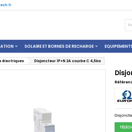
ech.fr
CATION
SOLAIRE ET BORNES DE RECHARGE
EQUIPEMENT
 électriques
Disjoncteur 1P+N 2A courbe C 4,5ka
Disj
Référen
Disjonct
TÉLÉC