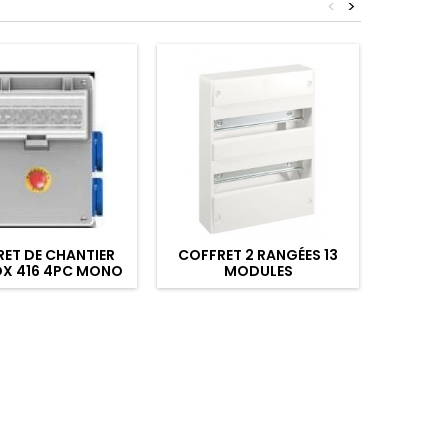
<
>
ET DE CHANTIER
COFFRET 2 RANGÉES 13
IN
OX 416 4PC MONO
MODULES
DIFFÉRE
2DISJ.
CONNE