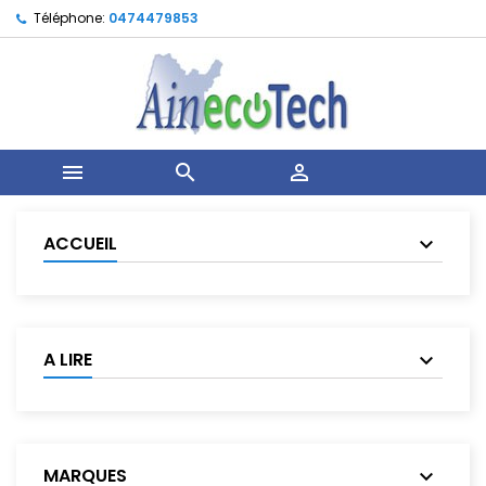
Téléphone:
0474479853



ACCUEIL
A LIRE
MARQUES