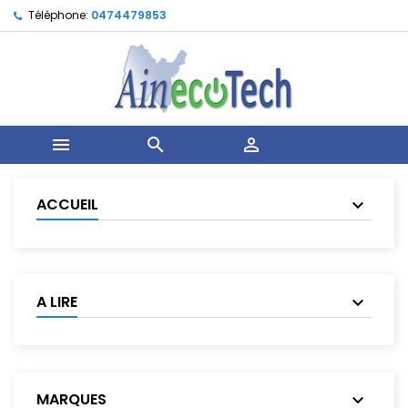
Téléphone:
0474479853



ACCUEIL
A LIRE
MARQUES