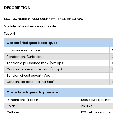
DESCRIPTION
Module
DMEGC DM445M10RT-B54HBT 445Wc
Module bifacial en verre double
Type N
Caractéristiques électriques
Puissance nominale :
Rendement Surfacique :
Tension à puissance max. (Vmpp):
Courant à puissance max. (Impp):
Tension circuit ouvert (Voc) :
Courant de court-circuit (Isc):
Caractéristiques du panneau
Dimensions (L x l x h) :
1950 x 1134 x 30 mm
Poids :
26.8 kg
Cellules :
120 cellules monocri