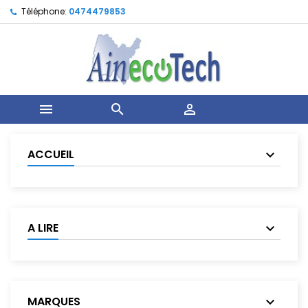
Téléphone:
0474479853



ACCUEIL
A LIRE
MARQUES