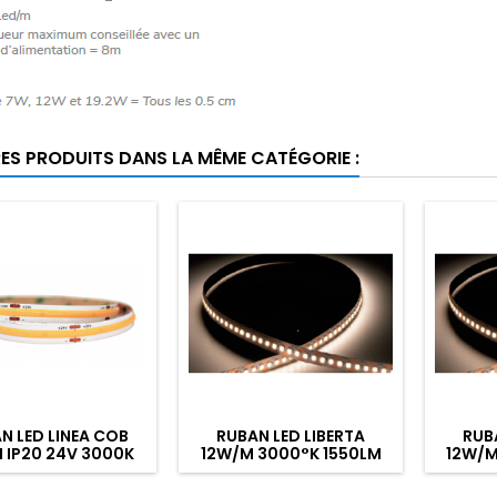
RES PRODUITS DANS LA MÊME CATÉGORIE :
N LED LINEA COB
RUBAN LED LIBERTA
RUB
 IP20 24V 3000K
12W/M 3000°K 1550LM
12W/M
550LM 1M
SMD IP65 1M
S