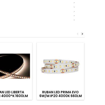
<
>
AN LED LIBERTA
RUBAN LED PRIMA EVO
RUBA
 4000°K 1600LM
6W/M IP20 4000K 660LM
19,2W/
MD IP65 1M
IRC90 1M