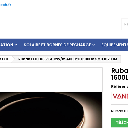
ech.fr
CATION
SOLAIRE ET BORNES DE RECHARGE
EQUIPEMENT
 LED
Ruban LED LIBERTA 12W/m 4000°K 1600Lm SMD IP20 1M
Ruba
1600
Référen
Ruban LE
TÉLÉC