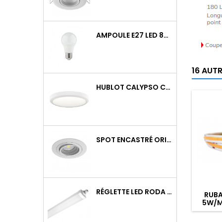
AMPOULE E27 LED 8W RAPID PRO V2 4000K 810LM
16 AUT
HUBLOT CALYPSO CCT 9-18W 2000LM ON/OFF IK10 BLANC
SPOT ENCASTRÉ ORIENTABLE WATTO GU10 AUTO BLANC
RÉGLETTE LED RODA BASIC 1266MM 36W 4300LM 4000K IP65 TRAV.
RUBA
5W/M