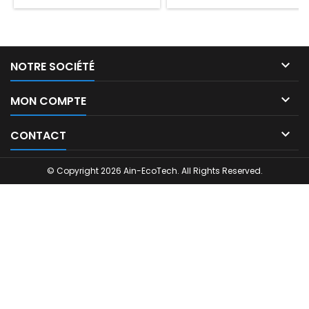
1M
1M

NOTRE SOCIÉTÉ

MON COMPTE

CONTACT
© Copyright 2026 Ain-EcoTech. All Rights Reserved.