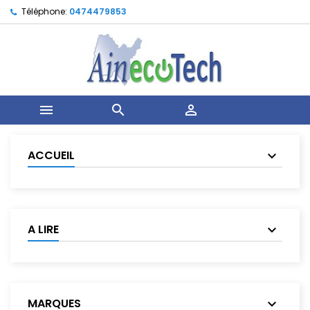
Téléphone:
0474479853



ACCUEIL
A LIRE
MARQUES