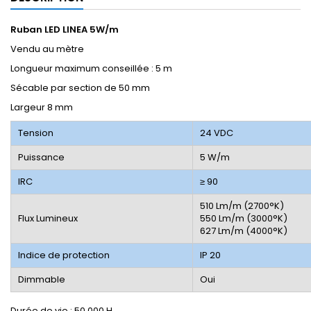
Ruban LED LINEA 5W/m
Vendu au mètre
Longueur maximum conseillée : 5 m
Sécable par section de 50 mm
Largeur 8 mm
Tension
24 VDC
Puissance
5 W/m
IRC
≥ 90
510 Lm/m (2700°K)
Flux Lumineux
550 Lm/m (3000°K)
627 Lm/m (4000°K)
Indice de protection
IP 20
Dimmable
Oui
Durée de vie : 50 000 H