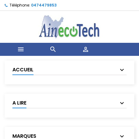
Téléphone:
0474479853



ACCUEIL
A LIRE
MARQUES