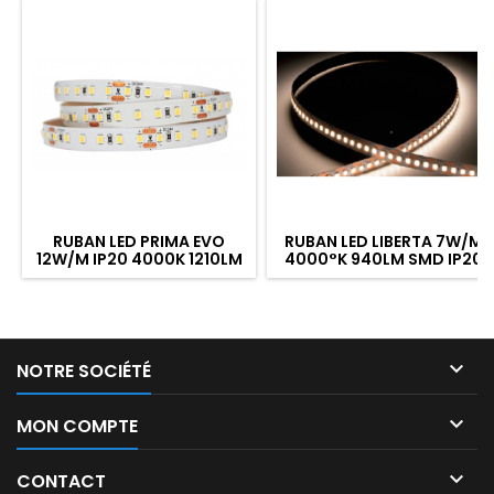
RUBAN LED PRIMA EVO
RUBAN LED LIBERTA 7W/M
12W/M IP20 4000K 1210LM
4000°K 940LM SMD IP20
IRC90 1M
1M

NOTRE SOCIÉTÉ

MON COMPTE

CONTACT