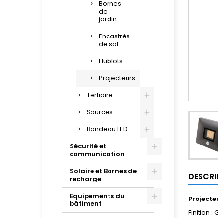
Bornes
de
jardin
Encastrés
de sol
Hublots
Projecteurs
Tertiaire
Sources
Bandeau LED
Sécurité et
communication
Solaire et Bornes de
DESCRI
recharge
Equipements du
Projecte
bâtiment
Finition :