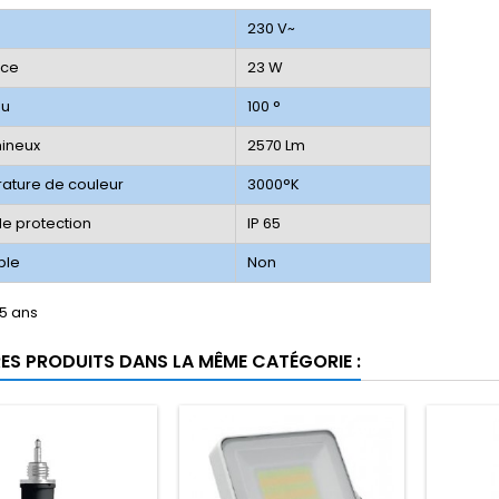
n
230 V~
nce
23 W
au
100 °
mineux
2570 Lm
ature de couleur
3000°K
de protection
IP 65
ble
Non
 5 ans
RES PRODUITS DANS LA MÊME CATÉGORIE :