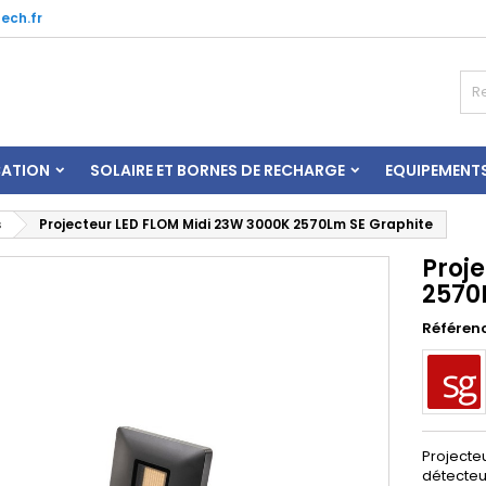
ech.fr
CATION
SOLAIRE ET BORNES DE RECHARGE
EQUIPEMENT
s
Projecteur LED FLOM Midi 23W 3000K 2570Lm SE Graphite
Proj
2570
Référen
Projecte
détecteu