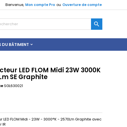
Bienvenue,
Mon compte Pro
ou
Ouverture de compte

S DU BÂTIMENT
ecteur LED FLOM Midi 23W 3000K
Lm SE Graphite
ce
SGL630021
ur LED FLOM Midi - 23W - 3000°K - 2570Lm Graphite avec
r IR