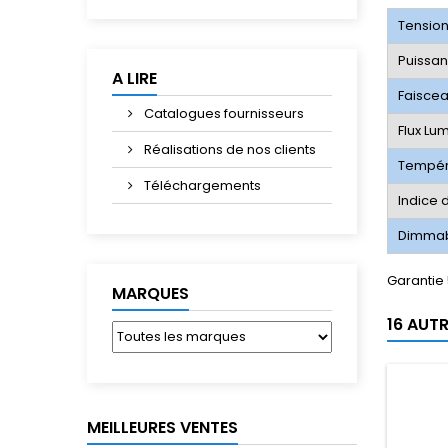
Tensio
Puissa
A LIRE
Faisce
Catalogues fournisseurs
Flux Lu
Réalisations de nos clients
Tempér
Téléchargements
Indice 
Dimma
Garantie
MARQUES
16 AUT
MEILLEURES VENTES