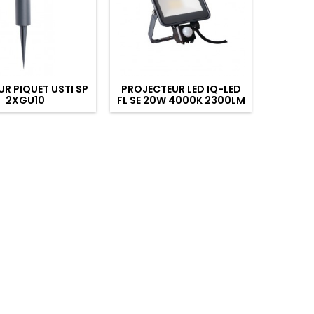
UR PIQUET USTI SP
PROJECTEUR LED IQ-LED
PROJE
2XGU10
FL SE 20W 4000K 2300LM
MINI 1