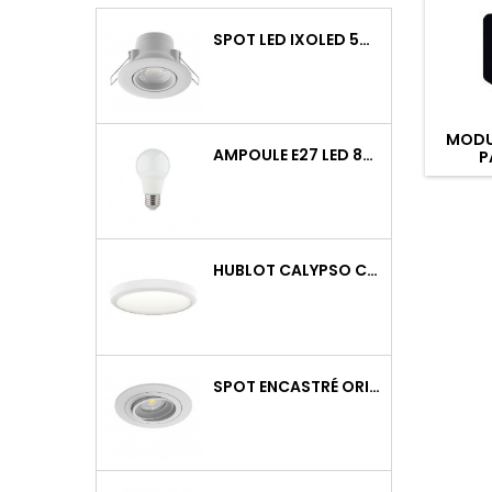
SPOT LED IXOLED 5W ORIENTABLE CCT DIMMABLE 600LM IP65 BLANC BBC
MODU
AMPOULE E27 LED 8W RAPID PRO V2 4000K 810LM
P
HUBLOT CALYPSO CCT 9-18W 2000LM ON/OFF IK10 BLANC
SPOT ENCASTRÉ ORIENTABLE WATTO GU10 AUTO BLANC