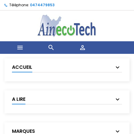
Téléphone:
0474479853



ACCUEIL
A LIRE
MARQUES