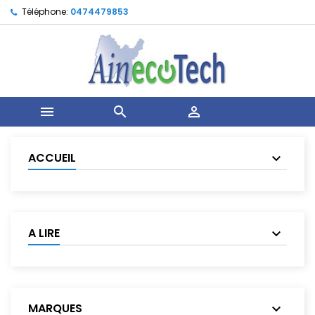
Téléphone:
0474479853



ACCUEIL
A LIRE
MARQUES