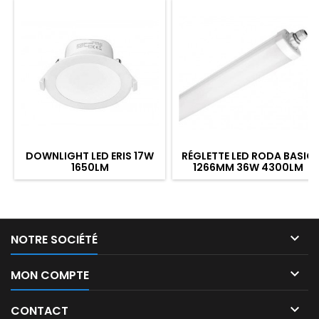
DOWNLIGHT LED ERIS 17W
RÉGLETTE LED RODA BASIC
1650LM
1266MM 36W 4300LM
3000/4000/6000°K IP65
4000K IP65 TRAV.
DIM. RECOUVRABLE

NOTRE SOCIÉTÉ

MON COMPTE

CONTACT