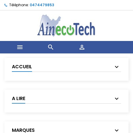
Téléphone:
0474479853



ACCUEIL
A LIRE
MARQUES