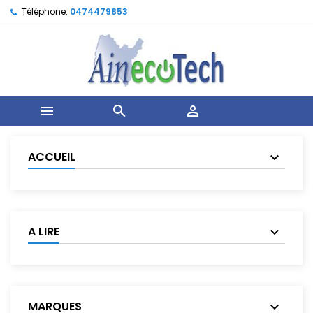
Téléphone:
0474479853



ACCUEIL
A LIRE
MARQUES