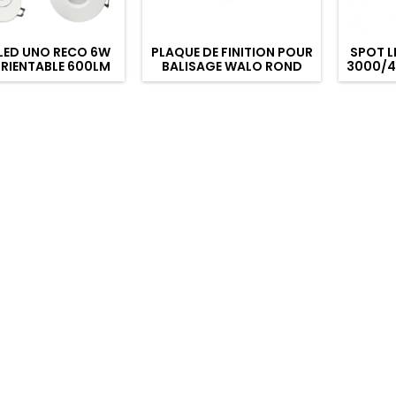
LED UNO RECO 6W
PLAQUE DE FINITION POUR
SPOT L
RIENTABLE 600LM
BALISAGE WALO ROND
3000/4
P65 BLANC RECOUV.
NOIR
IP6
CL3