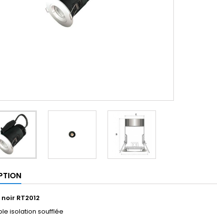
PTION
e noir RT2012
e isolation soufflée