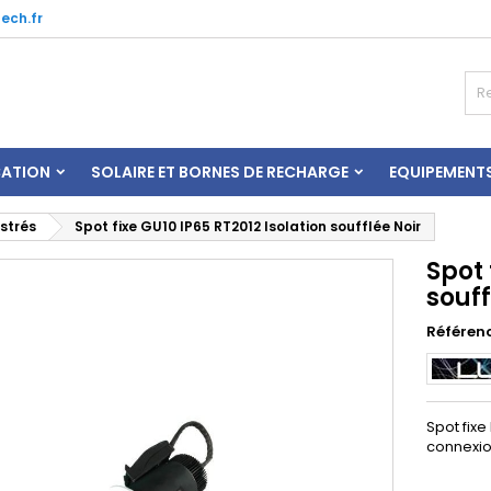
ech.fr
CATION
SOLAIRE ET BORNES DE RECHARGE
EQUIPEMENT
strés
Spot fixe GU10 IP65 RT2012 Isolation soufflée Noir
Spot 
souff
Référen
Spot fixe
connexio