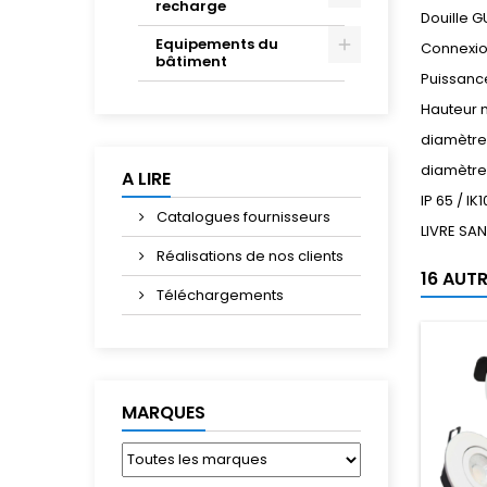
recharge
Douille G
Equipements du
Connexio
bâtiment
Puissanc
Hauteur m
diamètre
diamètre
A LIRE
IP 65 / IK1
Catalogues fournisseurs
LIVRE SA
Réalisations de nos clients
16 AUT
Téléchargements
MARQUES