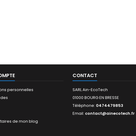
OMPTE
CONTACT
ions personnelles
SARL Ain-EcoTech
des
01000 BOURG EN BRESSE
Téléphone:
0474479853
s
Email:
contact@ainecotech.fr
aires de mon blog