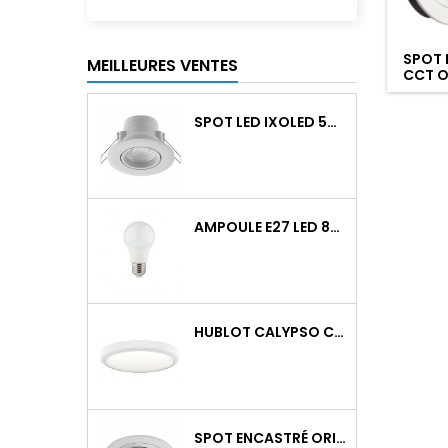
SPOT 
MEILLEURES VENTES
CCT O
DIM. I
SPOT LED IXOLED 5W ORIENTABLE CCT DIMMABLE 600LM IP65 BLANC BBC
AMPOULE E27 LED 8W RAPID PRO V2 4000K 810LM
HUBLOT CALYPSO CCT 9-18W 2000LM ON/OFF IK10 BLANC
SPOT ENCASTRÉ ORIENTABLE WATTO GU10 AUTO BLANC