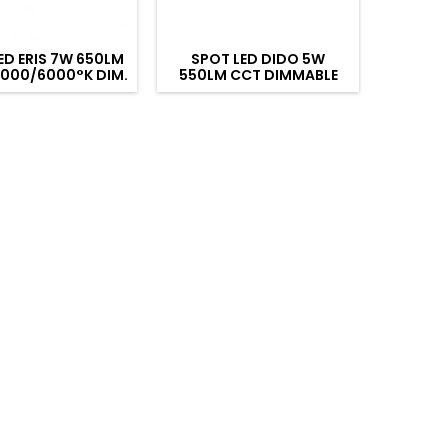
ED ERIS 7W 650LM
SPOT LED DIDO 5W
SPOT 
000/6000°K DIM.
550LM CCT DIMMABLE
480
5 RECOUVRABLE
IP65 NOIR BBC
DIMMA