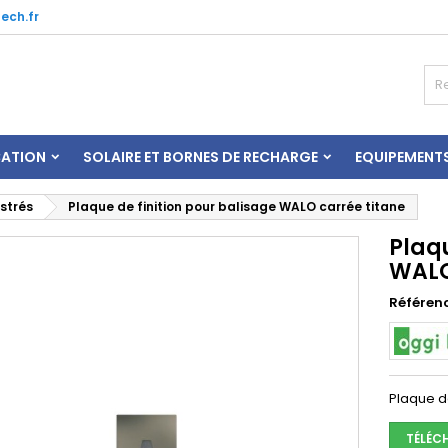
ech.fr
CATION
SOLAIRE ET BORNES DE RECHARGE
EQUIPEMENT
strés
Plaque de finition pour balisage WALO carrée titane
Plaqu
WALO
Référen
Plaque d
TÉLÉC