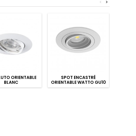
<
>
LUTO ORIENTABLE
SPOT ENCASTRÉ
MODUL
BLANC
ORIENTABLE WATTO GU10
WALO 
AUTO BLANC