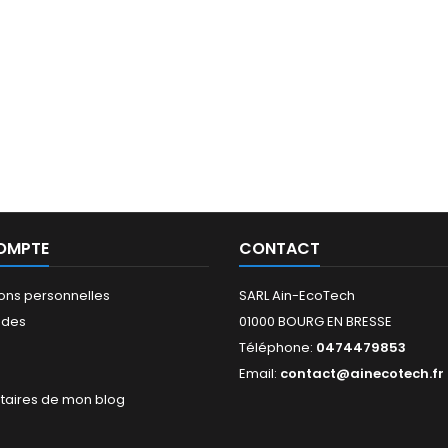
OMPTE
CONTACT
ions personnelles
SARL Ain-EcoTech
des
01000 BOURG EN BRESSE
Téléphone:
0474479853
s
Email:
contact@ainecotech.fr
aires de mon blog