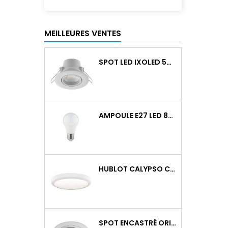
MEILLEURES VENTES
SPOT LED IXOLED 5W ORIENTABLE CCT DIMMABLE 600LM IP65 BLANC BBC
AMPOULE E27 LED 8W RAPID PRO V2 4000K 810LM
HUBLOT CALYPSO CCT 9-18W 2000LM ON/OFF IK10 BLANC
SPOT ENCASTRÉ ORIENTABLE WATTO GU10 AUTO BLANC