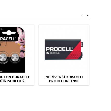
<
>
BOUTON DURACELL
PILE 9V LR61 DURACELL
PILE B
016 PACK DE 2
PROCELL INTENSE