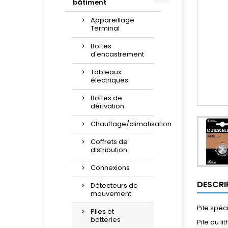
bâtiment
Appareillage
Terminal
Boîtes
d'encastrement
Tableaux
électriques
Boîtes de
dérivation
Chauffage/climatisation
Coffrets de
distribution
Connexions
DESCRI
Détecteurs de
mouvement
Pile spéc
Piles et
batteries
Pile au li