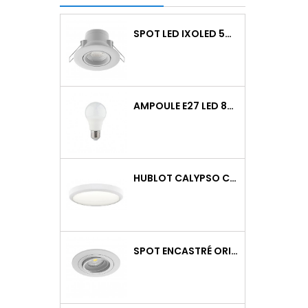
SPOT LED IXOLED 5W ORIENTABLE CCT DIMMABLE 600LM IP65 BLANC BBC
AMPOULE E27 LED 8W RAPID PRO V2 4000K 810LM
HUBLOT CALYPSO CCT 9-18W 2000LM ON/OFF IK10 BLANC
SPOT ENCASTRÉ ORIENTABLE WATTO GU10 AUTO BLANC