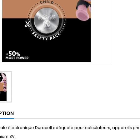
PTION
iale électronique Duracell adéquate pour calculateurs, appareils pho
thium 3V.