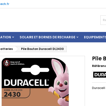
ech.fr
CATION
SOLAIRE ET BORNES DE RECHARGE
EQUIPEMENT
batteries
Pile Bouton Duracell DL2430
Pile
Référen
Duracell 