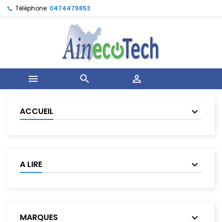
Téléphone:
0474479853



ACCUEIL
A LIRE
MARQUES