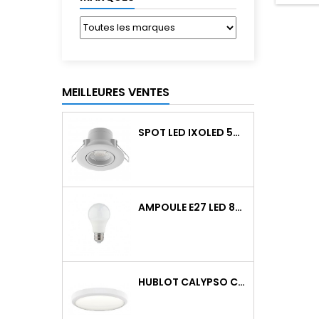
PRI
D
MEILLEURES VENTES
SPOT LED IXOLED 5W ORIENTABLE CCT DIMMABLE 600LM IP65 BLANC BBC
AMPOULE E27 LED 8W RAPID PRO V2 4000K 810LM
HUBLOT CALYPSO CCT 9-18W 2000LM ON/OFF IK10 BLANC