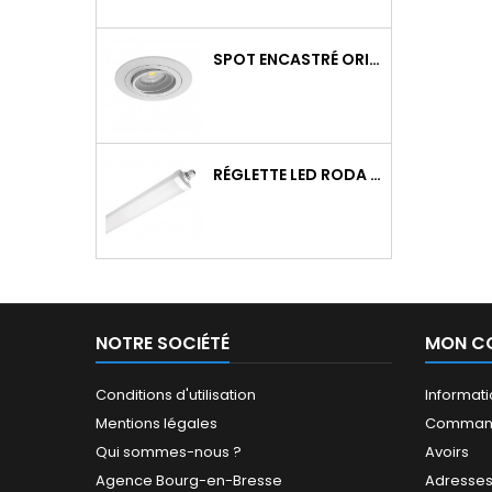
SPOT ENCASTRÉ ORIENTABLE WATTO GU10 AUTO BLANC
RÉGLETTE LED RODA BASIC 1266MM 36W 4300LM 4000K IP65 TRAV.
NOTRE SOCIÉTÉ
MON C
Conditions d'utilisation
Informat
Mentions légales
Comman
Qui sommes-nous ?
Avoirs
Agence Bourg-en-Bresse
Adresse