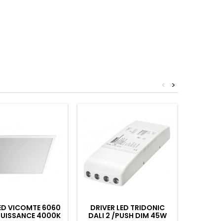
<
>
ED VICOMTE 6060
DRIVER LED TRIDONIC
PAVÉ L
PUISSANCE 4000K
DALI 2 /PUSH DIM 45W
IRC97 