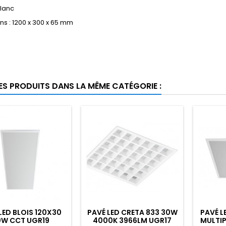
 Blanc
s : 1200 x 300 x 65 mm
RES PRODUITS DANS LA MÊME CATÉGORIE :
LED BLOIS 120X30
PAVÉ LED CRETA 833 30W
PAVÉ L
0W CCT UGR19
4000K 3966LM UGR17
MULTI