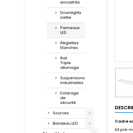
encastrés
Downlights
saillie
Panneaux
LED
Réglettes
Etanches
Rail
Triple
allumage
Suspensions
industrielles
Eclairage
de
sécurité
DESCRI
Sources
Cadre sai
Bandeau LED
Kit pré-