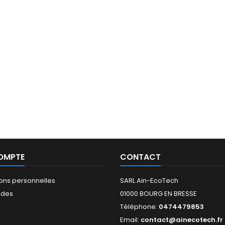
OMPTE
CONTACT
ions personnelles
SARL Ain-EcoTech
des
01000 BOURG EN BRESSE
Téléphone:
0474479853
s
Email:
contact@ainecotech.fr