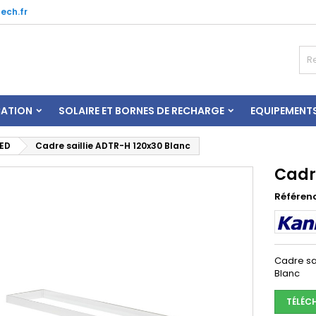
ech.fr
CATION
SOLAIRE ET BORNES DE RECHARGE
EQUIPEMENT
LED
Cadre saillie ADTR-H 120x30 Blanc
Cadr
Référen
Cadre sa
Blanc
TÉLÉC