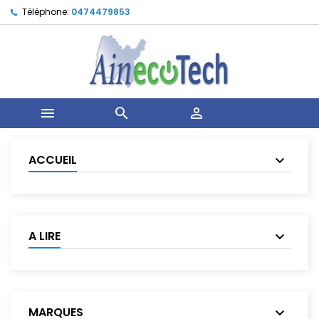
Téléphone:
0474479853



ACCUEIL
A LIRE
MARQUES