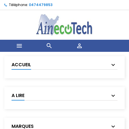
Téléphone:
0474479853



ACCUEIL
A LIRE
MARQUES