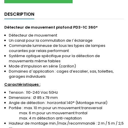
DESCRIPTION
Détecteur de mouvement plafond PD3-1C 360°
Détecteur de mouvement
Un canal pour la commutation de l´éclairage
Commande lumineuse de tous les types de lampes
courantes par relais performant
Système optique spécifique pour la détection de
mouvements même faibles
Mode d‘impulsion en série (carillon)
Domaines d´application :
cages d’escalier, sas, toilettes,
garages individuels
Caractéristiques :
Tension : 110-240 Vac 50Hz
Dimensions : Ø 85 x 79 mm
Angle de détection : horizontal 140° (Montage mural)
Portée : max. 10 m pour un mouvement transversal
max. 6 m pour un mouvement frontal
max. 4 m détection anti-reptation
Hauteur de montage min./max./recommandé : 2 m / 5 m / 2,5