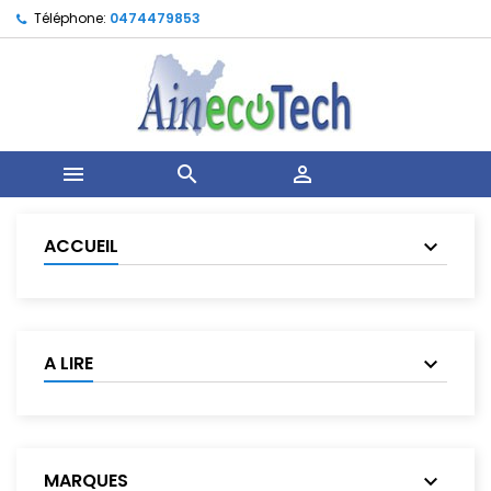
Téléphone:
0474479853



ACCUEIL
A LIRE
MARQUES