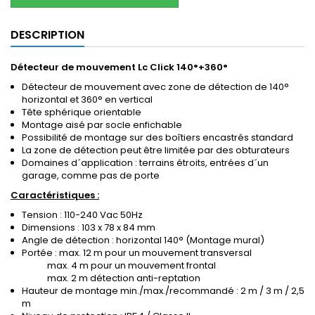
DESCRIPTION
Détecteur de mouvement Lc Click 140°+360°
Détecteur de mouvement avec zone de détection de 140°
horizontal et 360° en vertical
Tête sphérique orientable
Montage aisé par socle enfichable
Possibilité de montage sur des boîtiers encastrés standard
La zone de détection peut être limitée par des obturateurs
Domaines d´application :
terrains étroits, entrées d´un
garage, comme pas de porte
Caractéristiques :
Tension : 110-240 Vac 50Hz
Dimensions : 103 x 78 x 84 mm
Angle de détection : horizontal 140° (Montage mural)
Portée : max. 12 m pour un mouvement transversal
max. 4 m pour un mouvement frontal
max. 2 m détection anti-reptation
Hauteur de montage min./max./recommandé : 2 m / 3 m / 2,5
m