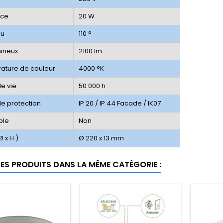
nce
20 W
au
110 °
mineux
2100 lm
ature de couleur
4000 °K
e vie
50 000 h
de protection
IP 20 / IP 44 Facade / IK07
ble
Non
Ø x H )
Ø 220 x 13 mm
RES PRODUITS DANS LA MÊME CATÉGORIE :