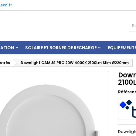
ech.fr
CATION
SOLAIRE ET BORNES DE RECHARGE
EQUIPEMENT
strés
Downlight CAMUS PRO 20W 4000K 2100Lm Slim Ø220mm
Down
2100
Référen
Downligh