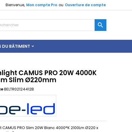
Bienvenue,
Mon compte Pro
ou
Ouverture de compte

S DU BÂTIMENT
light CAMUS PRO 20W 4000K
Lm Slim Ø220mm
ce
BELTR02124412B
t CAMUS PRO Slim 20W Blanc 4000°K 2100Lm Ø220 x