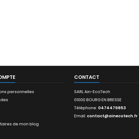
OMPTE
CONTACT
ions personnelles
SARL Ain-EcoTech
des
01000 BOURG EN BRESSE
Téléphone:
0474479853
s
Email:
contact@ainecotech.fr
aires de mon blog