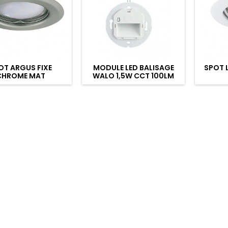
OT ARGUS FIXE
MODULE LED BALISAGE
SPOT 
CHROME MAT
WALO 1,5W CCT 100LM
Ø75MM