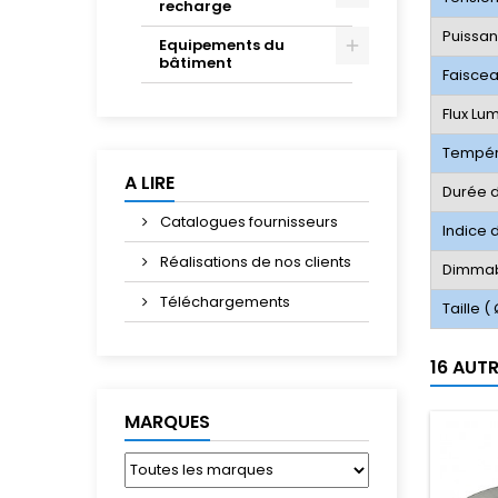
recharge
Puissa
Equipements du
bâtiment
Faisce
Flux Lu
Tempér
A LIRE
Durée d
Catalogues fournisseurs
Indice 
Réalisations de nos clients
Dimma
Téléchargements
Taille ( 
16 AUT
MARQUES