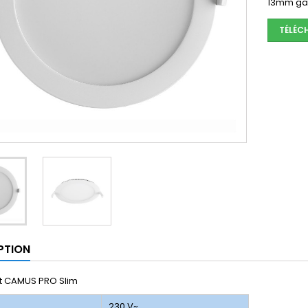
13mm gar
TÉLÉC
PTION
t CAMUS PRO Slim
n
230 V~