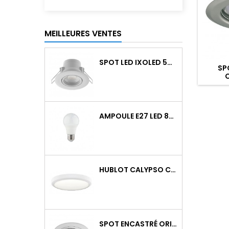
MEILLEURES VENTES
SPOT LED IXOLED 5W ORIENTABLE CCT DIMMABLE 600LM IP65 BLANC BBC
SP
AMPOULE E27 LED 8W RAPID PRO V2 4000K 810LM
HUBLOT CALYPSO CCT 9-18W 2000LM ON/OFF IK10 BLANC
SPOT ENCASTRÉ ORIENTABLE WATTO GU10 AUTO BLANC