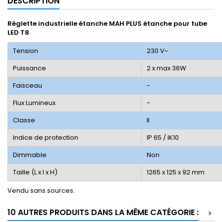
DESCRIPTION
Réglette industrielle étanche MAH PLUS étanche pour tube
LED T8
Tension
230 V~
Puissance
2 x max 36W
Faisceau
-
Flux Lumineux
-
Classe
II
Indice de protection
IP 65 / IK10
Dimmable
Non
Taille (L x l x H)
1265 x 125 x 92 mm
Vendu sans sources.
10 AUTRES PRODUITS DANS LA MÊME CATÉGORIE :
>