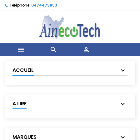
Téléphone:
0474479853



ACCUEIL
A LIRE
MARQUES