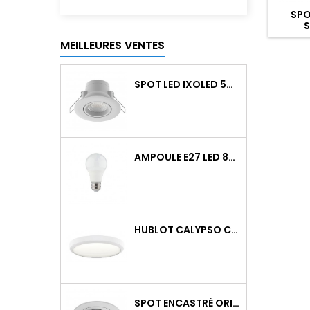
SPO
S
MEILLEURES VENTES
SPOT LED IXOLED 5W ORIENTABLE CCT DIMMABLE 600LM IP65 BLANC BBC
AMPOULE E27 LED 8W RAPID PRO V2 4000K 810LM
HUBLOT CALYPSO CCT 9-18W 2000LM ON/OFF IK10 BLANC
SPOT ENCASTRÉ ORIENTABLE WATTO GU10 AUTO BLANC