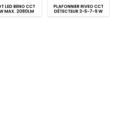
T LED BENO CCT
PLAFONNIER RIVEO CCT
PLAFO
8W MAX. 2080LM
DÉTECTEUR 3-5-7-9 W
5 ROND BLANC
2200-2700-3000-
3500-4000K