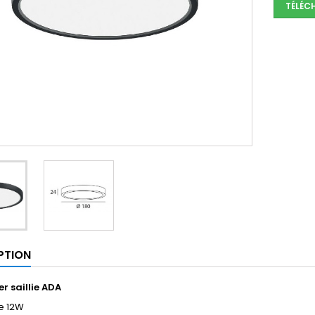
TÉLÉC
PTION
r saillie ADA
e 12W