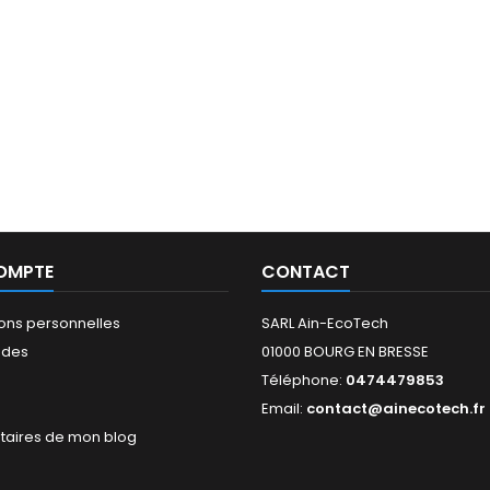
OMPTE
CONTACT
ions personnelles
SARL Ain-EcoTech
des
01000 BOURG EN BRESSE
Téléphone:
0474479853
s
Email:
contact@ainecotech.fr
aires de mon blog