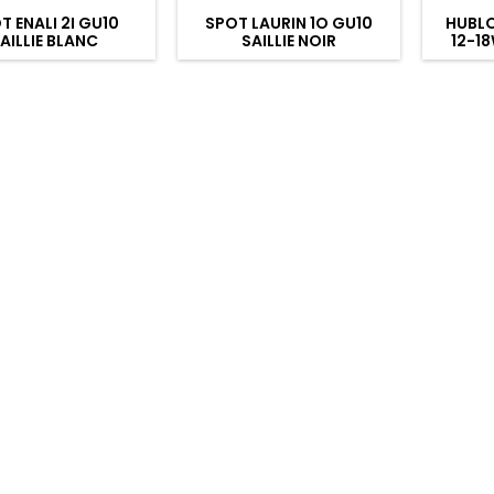
T ENALI 2I GU10
SPOT LAURIN 1O GU10
HUBLO
AILLIE BLANC
SAILLIE NOIR
12-1
IP6