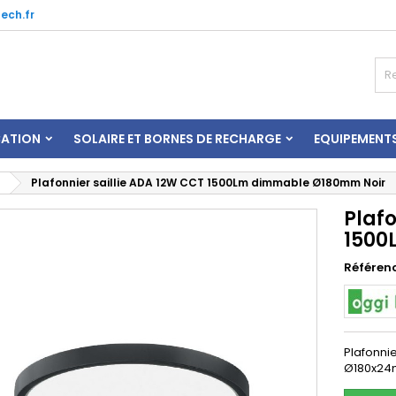
ech.fr
CATION
SOLAIRE ET BORNES DE RECHARGE
EQUIPEMENT
Plafonnier saillie ADA 12W CCT 1500Lm dimmable Ø180mm Noir
Plafo
1500
Référen
Plafonni
Ø180x2