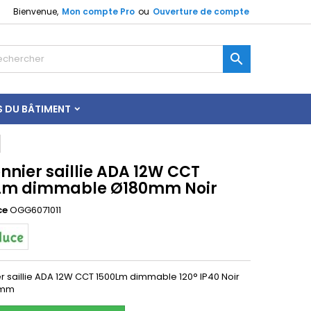
Bienvenue,
Mon compte Pro
ou
Ouverture de compte

S DU BÂTIMENT
nnier saillie ADA 12W CCT
Lm dimmable Ø180mm Noir
ce
OGG6071011
er saillie ADA 12W CCT 1500Lm dimmable 120° IP40 Noir
4mm