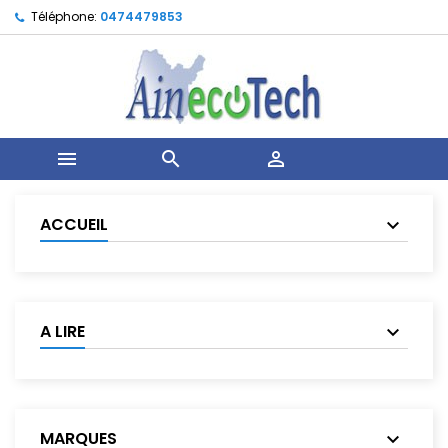
Téléphone:
0474479853



ACCUEIL
A LIRE
MARQUES