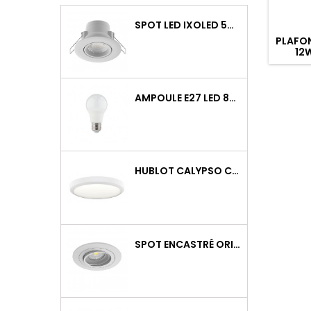
SPOT LED IXOLED 5W ORIENTABLE CCT DIMMABLE 600LM IP65 BLANC BBC
PLAFON
12
AMPOULE E27 LED 8W RAPID PRO V2 4000K 810LM
HUBLOT CALYPSO CCT 9-18W 2000LM ON/OFF IK10 BLANC
SPOT ENCASTRÉ ORIENTABLE WATTO GU10 AUTO BLANC