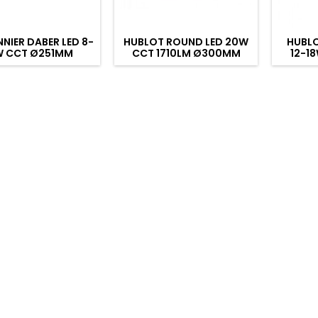
NIER DABER LED 8-
HUBLOT ROUND LED 20W
HUBLO
W CCT Ø251MM
CCT 1710LM Ø300MM
12-1
ANTHRACITE FONTE D'ALU
IP6