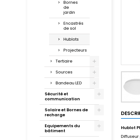
Bornes
de
jardin
Encastrés
de sol
Hublots
Projecteurs
Tertiaire
Sources
Bandeau LED
Sécurité et
communication
Solaire et Bornes de
DESCRI
recharge
Equipements du
Hublot P
bâtiment
Diffuseur