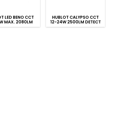
T LED BENO CCT
HUBLOT CALYPSO CCT
HUBLO
8W MAX. 2080LM
12-24W 2500LM DETECT
12-24W
5 ROND BLANC
HF IK10 BLANC