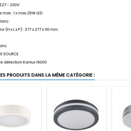
 E27 - 230V
 max : 1 x max 25W LED
 blanc
 (H x L x P) : 277 x 277 x 110 mm
lanc
NS SOURCE
RES PRODUITS DANS LA MÊME CATÉGORIE :