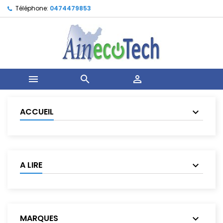
Téléphone:
0474479853



ACCUEIL
A LIRE
MARQUES