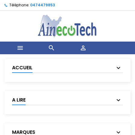
Téléphone:
0474479853



ACCUEIL
A LIRE
MARQUES