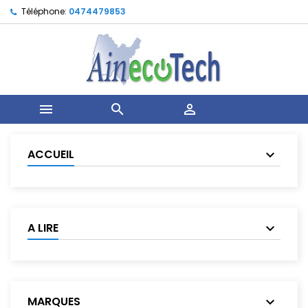
Téléphone:
0474479853



ACCUEIL
A LIRE
MARQUES