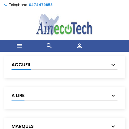
Téléphone:
0474479853



ACCUEIL
A LIRE
MARQUES