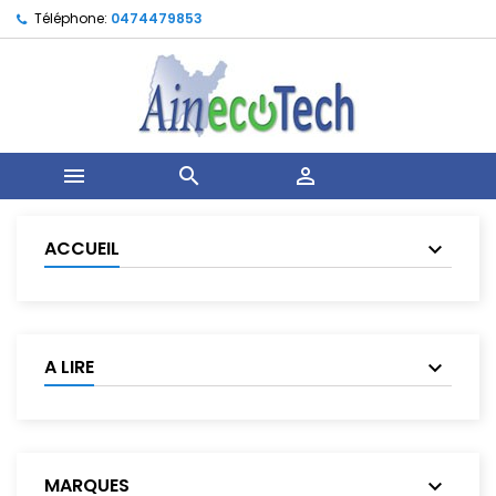
Téléphone:
0474479853



ACCUEIL
A LIRE
MARQUES