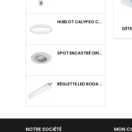
HUBLOT CALYPSO CCT 9-18W 2000LM ON/OFF IK10 BLANC
DÉTE
SPOT ENCASTRÉ ORIENTABLE WATTO GU10 AUTO BLANC
RÉGLETTE LED RODA BASIC 1266MM 36W 4300LM 4000K IP65 TRAV.
NOTRE SOCIÉTÉ
MON C