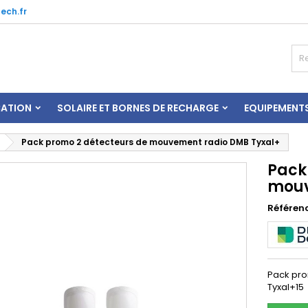
ech.fr
CATION
SOLAIRE ET BORNES DE RECHARGE
EQUIPEMENT
Pack promo 2 détecteurs de mouvement radio DMB Tyxal+
Pack
mouv
Référen
Pack pro
Tyxal+15