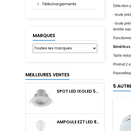
Téléchargements
Détection p
- toute pr
- toute pr
lentille s
MARQUES
Fonctionne
Bénéfices 
Taille rédu
Produit 2 
Paramétrag
MEILLEURES VENTES
5 AUTR
SPOT LED IXOLED 5W ORIENTABLE CCT DIMMABLE 600LM IP65 BLANC BBC
AMPOULE E27 LED 8W RAPID PRO V2 4000K 810LM