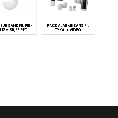
EUR SANS FIL PIR-
PACK ALARME SANS FIL
PACK A
 12M 85,9° PET
TYXAL+ VIDEO
PWA
MUNITY AXPRO