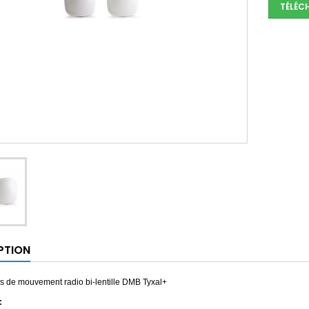
TÉLÉC
PTION
rs de mouvement radio bi-lentille DMB Tyxal+
: