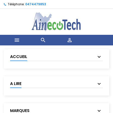
Téléphone:
0474479853



ACCUEIL
A LIRE
MARQUES