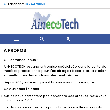
Téléphone:
0474479853



A PROPOS
Qui sommes-nous ?
AIN-ECOTECH est une entreprise spécialisée dans la vente de
matériel professionnel pour l'
éclairage
, l'
électricité
, la
vidéo-
surveillance
et les solutions
photovoltaïques
.
Depuis 2015, notre équipe est là pour vous accompagner.
Ce que nous faisons
Nous ne nous contentons pas de vendre des produits. Nous vous
aidons de A à Z :
Nous vous
conseillons
pour choisir les meilleurs produits.